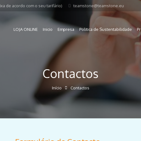
xa de acordo com o seu tarifário)
teamstone@teamstone.eu
LOJA ONLINE
Inicio
Empresa
Politica de Sustentabilidade
P
Contactos
Início
Contactos