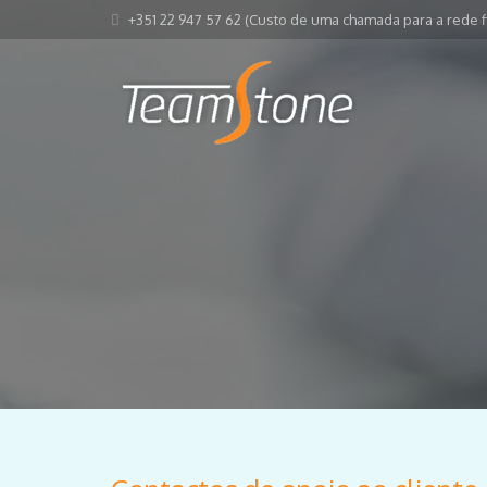
+351 22 947 57 62 (Custo de uma chamada para a rede fi