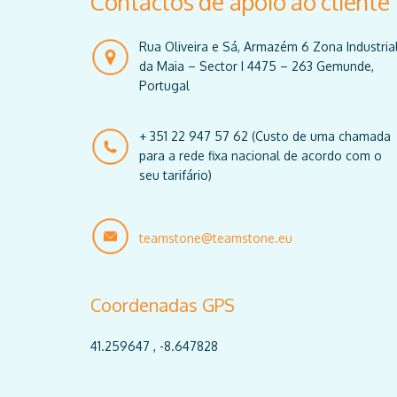
Contactos de apoio ao cliente
Rua Oliveira e Sá, Armazém 6 Zona Industria
da Maia – Sector I 4475 – 263 Gemunde,
Portugal
+ 351 22 947 57 62 (Custo de uma chamada
para a rede fixa nacional de acordo com o
seu tarifário)
teamstone@teamstone.eu
Coordenadas GPS
41.259647 , -8.647828