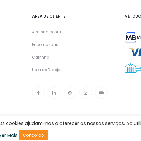
ÁREA DE CLIENTE
MÉTODO
A minha conta
Encomendas
Carrinho
Lista de Desejos
Os cookies ajudam-nos a oferecer os nossos serviços. Ao util
Ver Mais
Concordo
TEAMSTONE - All Rights Reserved
Termos e Condições