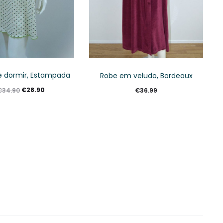
 dormir, Estampada
Robe em veludo, Bordeaux
€
28.90
€
34.90
€
36.99