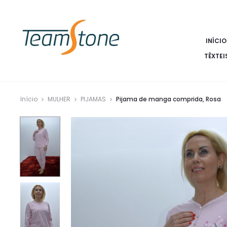
INÍCIO
TÊXTEI
Início
MULHER
PIJAMAS
Pijama de manga comprida, Rosa