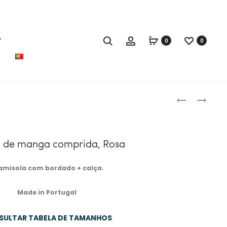
T
0
0
Produc
CAMISA
PIJAMA
naviga
MODELO
DE
T-
SENHORA
SHIRT
COM
 de manga comprida, Rosa
COM
BORDADO,
CARCELA
AZUL
misola com bordado + calça.
E
MANGAS
Made in Portugal
COMPRIDAS,
ROSA
SULTAR TABELA DE TAMANHOS