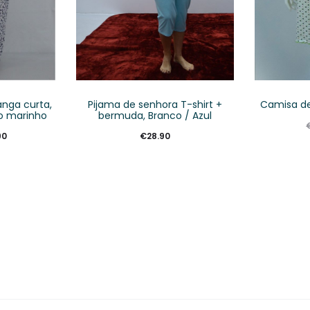
nga curta,
Pijama de senhora T-shirt +
Camisa de
o marinho
bermuda, Branco / Azul
90
€
28.90