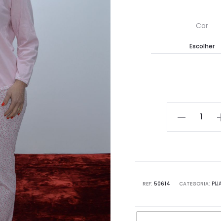
Cor
Quantidade
REF:
50614
CATEGORIA:
PIJ