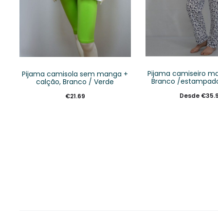
Pijama camiseiro ma
Pijama camisola sem manga +
Branco /estampad
calção, Branco / Verde
Desde
€
35.
€
21.69