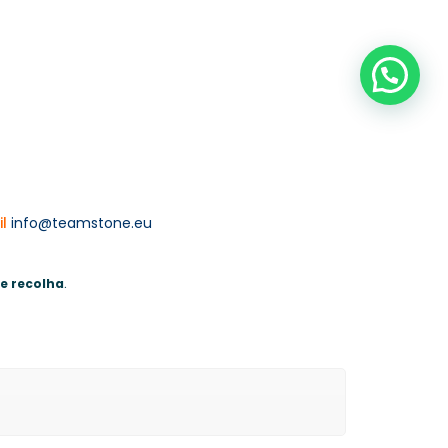
il
info@teamstone.eu
de recolha
.