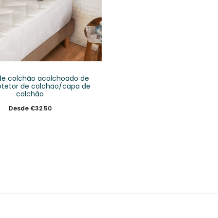
de colchão acolchoado de
otetor de colchão/capa de
colchão
Desde
€
32.50