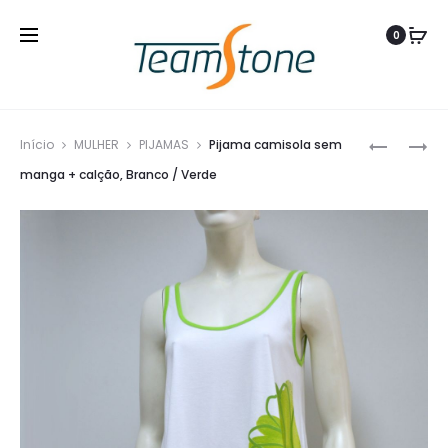
0
Produ
PIJAMA
PIJAMA
Início
MULHER
PIJAMAS
Pijama camisola sem
navig
DE
MULHER,
manga + calção, Branco / Verde
SENHORA
RISCAS
ESTAMP
/
MARINHO