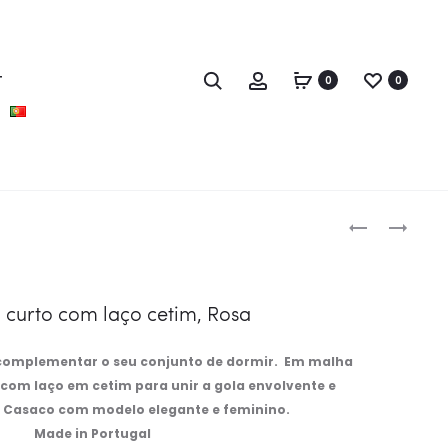
T
0
0
Produc
ROBE
ROBE
naviga
CURTO,
COM
MORANGO
BOLSOS
EM
 curto com laço cetim, Rosa
ALGODÃO
E
 complementar o seu conjunto de dormir. Em malha
CETIM,
com laço em cetim para unir a gola envolvente e
ROSA
 Casaco com modelo elegante e feminino.
Made in Portugal