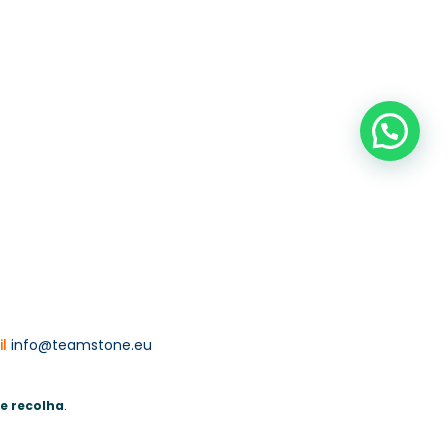
il
info@teamstone.eu
de recolha
.