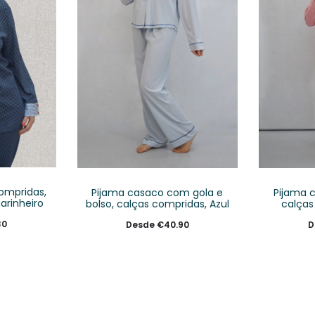
ompridas,
Pijama casaco com gola e
Pijama 
rinheiro
bolso, calças compridas, Azul
calças
30
Desde
€
40.90
D