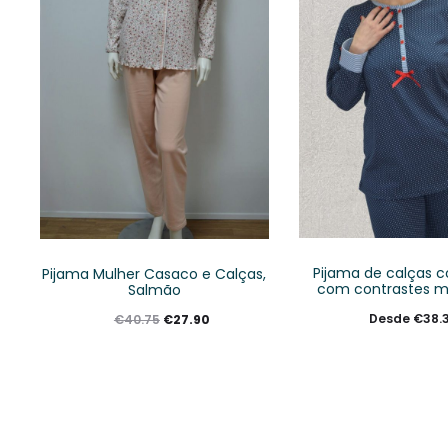
Pijama de calças c
Pijama Mulher Casaco e Calças,
com contrastes ma
Salmão
Desde
€
38.
€
27.90
€
40.75