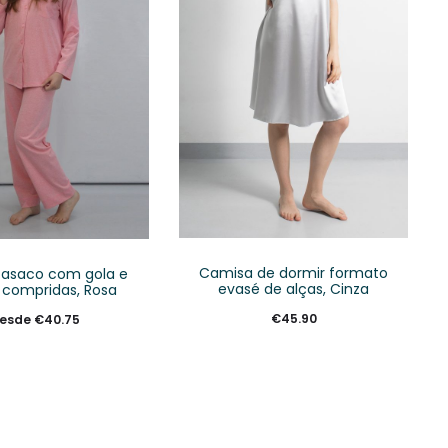
Camisa de dormir formato
casaco com gola e
evasé de alças, Cinza
 compridas, Rosa
€
45.90
esde
€
40.75