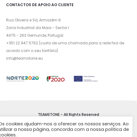
CONTACTOS DE APOIO AO CLIENTE
Rua Oliveira e Sá, Armazém 6
Zona Industrial da Maia - Sector I
4475 - 263 Gemunde, Portugal
+351 22 947 5762 (custo de uma chamada para a rede fixa de
acordo com o seu tarifário)
info@teamstone.eu
TEAMSTONE - All Rights Reserved
Os cookies ajudam-nos a oferecer os nossos serviços. Ao
utilizar a nossa página, concorda com a nossa política de
Termos e Condições
cookies.