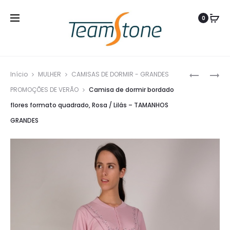
0
Produ
CAMISA
CAMISA
Início
MULHER
CAMISAS DE DORMIR - GRANDES
navig
DE
DE
PROMOÇÕES DE VERÃO
Camisa de dormir bordado
NOITE
DORMIR
flores formato quadrado, Rosa / Lilás – TAMANHOS
MANGAS
BORDAD
GRANDES
COMPRID
FLORES
COM
FORMAT
BOTÕES
QUADRAD
FORRADO
AZUL
E
/
FORMA
SALMÃO
DE
–
MACHO
TAMANH
GRANDES