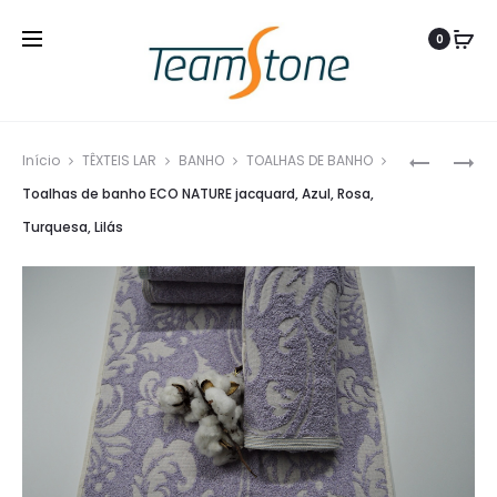
0
Produ
TOALHAS
TOALHAS
Início
TÊXTEIS LAR
BANHO
TOALHAS DE BANHO
navig
DE
DE
Toalhas de banho ECO NATURE jacquard, Azul, Rosa,
BANHO
BANHO
Turquesa, Lilás
ECO
ECO
NATURE
NATURE,
ONDAS,
AZUL,
CREME,
ROSA,
LINHO,
TURQUES
VERDE
LILÁS