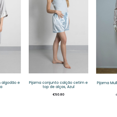
 algodão e
Pijama conjunto calção cetim e
Pijama Mul
za
top de alças, Azul
€
50.80