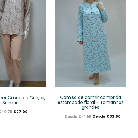
Camisa de dormir comprida
her Casaco e Calças,
estampado floral – Tamanhos
Salmão
grandes
€
27.90
€
40.75
Desde
€
33.90
Desde
€
41.95