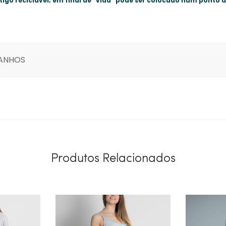
tigo reciclável; em final de “vida” pode ser colocado num ponto 
MANHOS
Produtos Relacionados