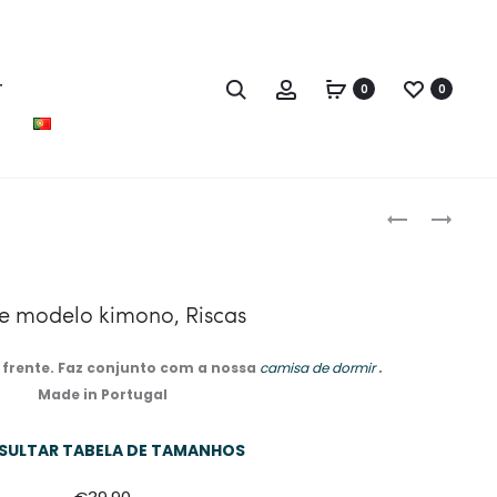
T
0
0
Produc
ROUPÃO
ROBE
naviga
DE
COMPRIDO
VERÃO
BORDADO
COM
COM
e modelo kimono, Riscas
FECHO,
BOLSOS,
AZUL
AZUL
 frente. Faz conjunto com a nossa
camisa de dormir
.
Made in Portugal
SULTAR TABELA DE TAMANHOS