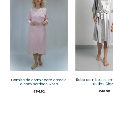
Robe com bolsos em
Camisa de dormir com carcela
cetim, Cin
e com bordado, Rosa
€
46.90
€
54.52