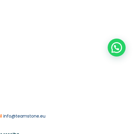
il
info@teamstone.eu