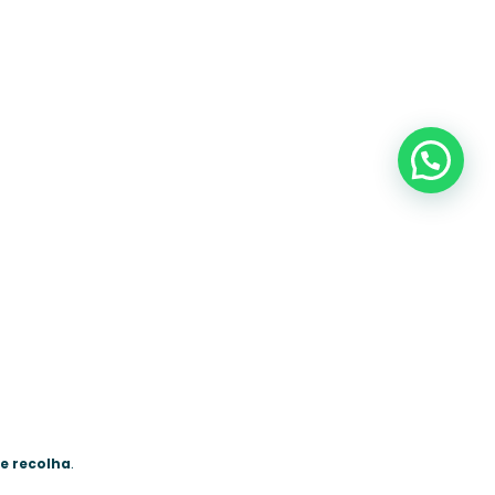
de recolha
.