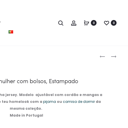
T
0
0
Produc
ROBE
CAMISA
naviga
ESTAMPADO
DE
MODELO
ALÇAS
KIMONO,
REGULÁVEIS
mulher com bolsos, Estampado
AZUL
EM
100%
a jersey. Modelo ajustável com cordão e mangas a
CETIM
 o teu homelook com a
pijama
ou
camisa de dormir
da
SUSTENTÁVE
mesma coleção.
Made in Portugal