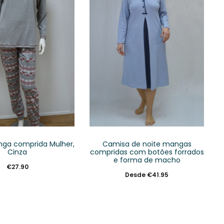
ga comprida Mulher,
Camisa de noite mangas
Cinza
compridas com botões forrados
e forma de macho
€
27.90
Desde
€
41.95