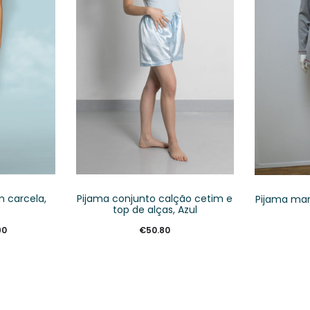
 carcela,
Pijama conjunto calção cetim e
Pijama man
top de alças, Azul
90
€
50.80