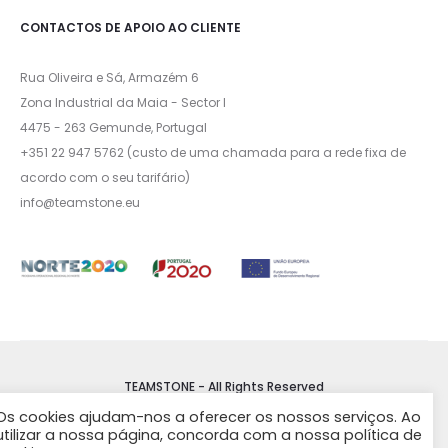
CONTACTOS DE APOIO AO CLIENTE
Rua Oliveira e Sá, Armazém 6
Zona Industrial da Maia - Sector I
4475 - 263 Gemunde, Portugal
+351 22 947 5762 (custo de uma chamada para a rede fixa de
acordo com o seu tarifário)
info@teamstone.eu
TEAMSTONE - All Rights Reserved
Os cookies ajudam-nos a oferecer os nossos serviços. Ao
utilizar a nossa página, concorda com a nossa política de
Termos e Condições