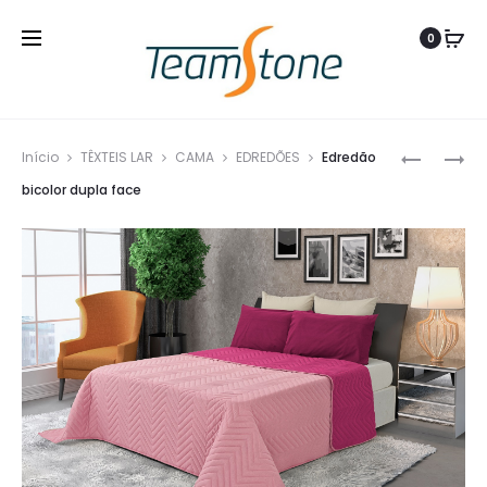
0
Produ
PIJAMA,
JOGO
Início
TÊXTEIS LAR
CAMA
EDREDÕES
Edredão
navig
HOMEM,
DE
bicolor dupla face
RISCAS
BANHO
AZUL
BARRA
JACQUA
FLORAL
E
BORDAD
MONOGR
BRANCO